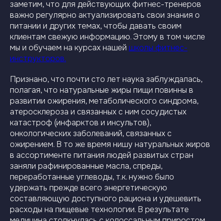
заметим, что для действующих фитнес-тренеров
важно регулярно актуализировать свои знания о
питании и других темах, чтобы давать своим
клиентам свежую информацию. Этому в том числе
мы и обучаем на курсах нашей
школы фитнес-
инструкторов.
Признано, что почти сто лет наука заблуждалась,
полагая, что натуральные жиры пищи повинны в
развитии ожирения, метаболического синдрома,
атеросклероза и связанных с ним сосудистых
катастроф (инфарктов и инсультов),
онкологических заболеваний, связанных с
ожирением. В то же время нишу натуральных жиров
в ассортименте питания людей развитых стран
заняли рафинированные масла, спреды,
переработанные углеводы, т.к. нужно было
удержать прежде всего энергетическую
составляющую доступного рациона и удешевить
расходы на пищевые технологии. В результате
медицина столкнулась с колоссальным приростом