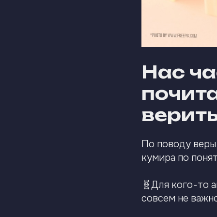
Нас ча
почита
верить,
По поводу веры 
кумира по поня
🧬Для кого-то 
совсем не важно